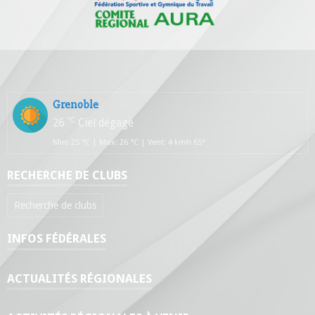
Grenoble
°C
26
Ciel dégagé
Min: 25 °C | Max: 26 °C | Vent: 4 kmh 65°
RECHERCHE DE CLUBS
Recherche de clubs
INFOS FÉDÉRALES
ACTUALITÉS RÉGIONALES