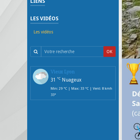
LIENS
LES VIDÉOS
Les vidéos
OK
Vieux Lyon
°C
31
Nuageux
Min: 29 °C | Max: 33 °C | Vent: 8 kmh
33°