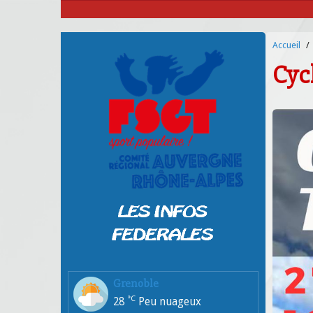
Accueil
Cycl
Grenoble
°C
28
Peu nuageux