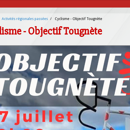
Activités régionales passées
Cyclisme - Objectif Tougnète
isme - Objectif Tougnète