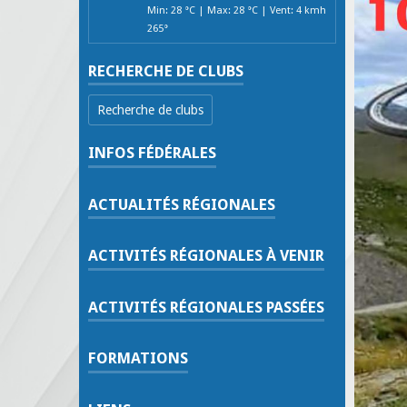
Min: 28 °C | Max: 28 °C | Vent: 4 kmh
265°
RECHERCHE DE CLUBS
Recherche de clubs
INFOS FÉDÉRALES
ACTUALITÉS RÉGIONALES
ACTIVITÉS RÉGIONALES À VENIR
ACTIVITÉS RÉGIONALES PASSÉES
FORMATIONS